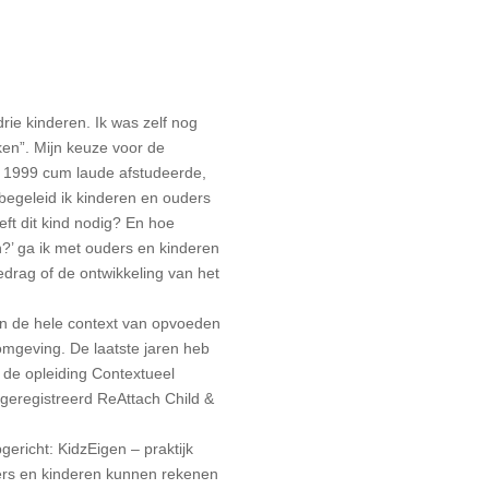
ie kinderen. Ik was zelf nog
rken”. Mijn keuze voor de
n 1999 cum laude afstudeerde,
begeleid ik kinderen en ouders
eft dit kind nodig? En hoe
?’ ga ik met ouders en kinderen
edrag of de ontwikkeling van het
 en de hele context van opvoeden
fomgeving. De laatste jaren heb
n de opleiding Contextueel
 geregistreerd ReAttach Child &
gericht: KidzEigen – praktijk
ders en kinderen kunnen rekenen