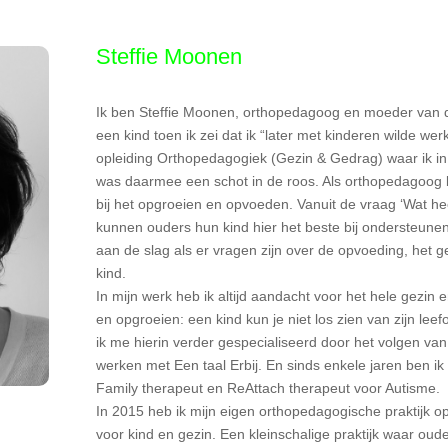
Steffie Moonen
Ik ben Steffie Moonen, orthopedagoog en moeder van dr
een kind toen ik zei dat ik “later met kinderen wilde we
opleiding Orthopedagogiek (Gezin & Gedrag) waar ik i
was daarmee een schot in de roos. Als orthopedagoog 
bij het opgroeien en opvoeden. Vanuit de vraag ‘Wat he
kunnen ouders hun kind hier het beste bij ondersteunen
aan de slag als er vragen zijn over de opvoeding, het g
kind.
In mijn werk heb ik altijd aandacht voor het hele gezin
en opgroeien: een kind kun je niet los zien van zijn lee
ik me hierin verder gespecialiseerd door het volgen va
werken met Een taal Erbij. En sinds enkele jaren ben ik
Family therapeut en ReAttach therapeut voor Autisme.
In 2015 heb ik mijn eigen orthopedagogische praktijk op
voor kind en gezin. Een kleinschalige praktijk waar ou